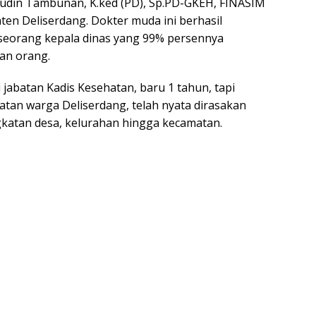
 Ludin Tambunan, K.ked (PD), Sp.PD-GKEH, FINASIM
en Deliserdang. Dokter muda ini berhasil
seorang kepala dinas yang 99% persennya
an orang.
 jabatan Kadis Kesehatan, baru 1 tahun, tapi
an warga Deliserdang, telah nyata dirasakan
gkatan desa, kelurahan hingga kecamatan.