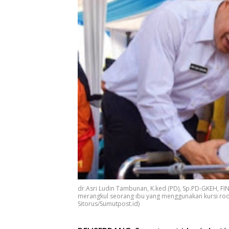
dr.Asri Ludin Tambunan, K.ked (PD), Sp.PD-GKEH, F
merangkul seorang ibu yang menggunakan kursi roda
Sitorus/Sumutpost.id)