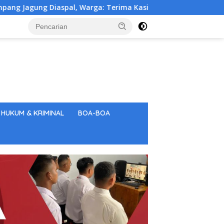
 Terima Kasih Pak Bupati dan Anggota DPRD Deli Serdang Dahnil
HUKUM & KRIMINAL
BOA-BOA