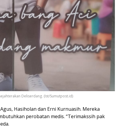
ejahterakan Deliserdang. (Ist/Sumutpost.id)
Agus, Hasiholan dan Erni Kurnuasih. Mereka
butuhkan perobatan medis. “Terimakssih pak
beda.