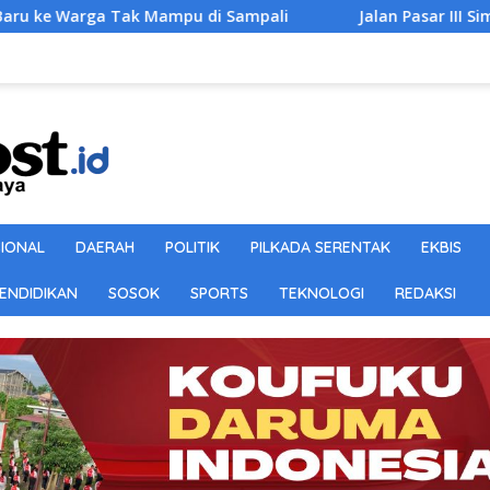
Sampali
Jalan Pasar III Simpang Jagung Diaspal, Warga:
SIONAL
DAERAH
POLITIK
PILKADA SERENTAK
EKBIS
ENDIDIKAN
SOSOK
SPORTS
TEKNOLOGI
REDAKSI