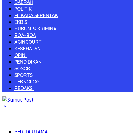
DAERAH
POLITIK
PILKADA SERENTAK
EKBIS
HUKUM & KRIMINAL
BOA-BOA
AGINCOURT
KESEHATAN
OPINI
PENDIDIKAN
SOSOK
SPORTS
TEKNOLOGI
REDAKSI
BERITA UTAMA